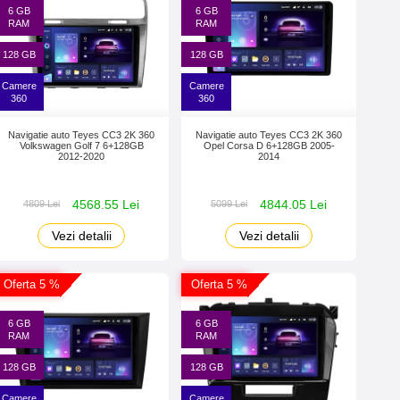
6 GB
6 GB
RAM
RAM
128 GB
128 GB
Camere
Camere
360
360
Navigatie auto Teyes CC3 2K 360
Navigatie auto Teyes CC3 2K 360
Volkswagen Golf 7 6+128GB
Opel Corsa D 6+128GB 2005-
2012-2020
2014
4568.55 Lei
4844.05 Lei
4809 Lei
5099 Lei
Vezi detalii
Vezi detalii
Oferta 5 %
Oferta 5 %
6 GB
6 GB
RAM
RAM
128 GB
128 GB
Camere
Camere