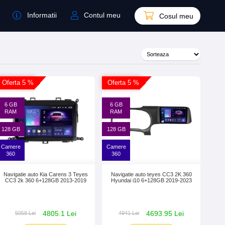
Informatii
Contul meu
Cosul meu
Oferta 5 %
Oferta 5 %
6 GB
6 GB
RAM
RAM
128 GB
128 GB
Camere
Camere
360
360
Navigatie auto Kia Carens 3 Teyes
Navigatie auto teyes CC3 2K 360
CC3 2k 360 6+128GB 2013-2019
Hyundai i10 6+128GB 2019-2023
4805.1 Lei
4693.95 Lei
5058 Lei
4941 Lei