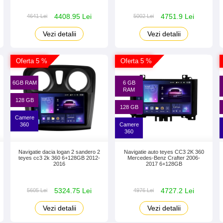
4408.95 Lei
4751.9 Lei
4641 Lei
5002 Lei
Vezi detalii
Vezi detalii
Oferta 5 %
Oferta 5 %
6GB RAM
6 GB
RAM
128 GB
128 GB
Camere
360
Camere
360
Navigatie dacia logan 2 sandero 2
Navigatie auto teyes CC3 2K 360
teyes cc3 2k 360 6+128GB 2012-
Mercedes-Benz Crafter 2006-
2016
2017 6+128GB
5324.75 Lei
4727.2 Lei
5605 Lei
4976 Lei
Vezi detalii
Vezi detalii