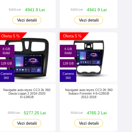
4941.9 Lei
4941.9 Lei
5202 Lei
5202 Lei
Vezi detalii
Vezi detalii
Oferta 5 %
Oferta 5 %
6 GB
6 GB
RAM
RAM
128 GB
128 GB
Camere
Camere
360
360
Navigatie auto teyes CC3 2k 360
Navigatie auto teyes CC3 2K 360
Dacia Logan 2 2016-2020
Subaru Forester 4 6+128GB
6+128GB
2012-2018
5277.25 Lei
4765.2 Lei
5555 Lei
5016 Lei
Vezi detalii
Vezi detalii