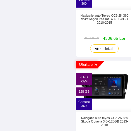
360
Navigatie auto Teyes CC3 2K 360
Volkswagen Passat B7 6+128GB
2010-2015
4336.65 Lei
4564.9 Lei
Vezi detalii
Oferta 5 %
6 GB
RAM
128 GB
Camere
360
Navigatie auto teyes CC3 2K 360
Skoda Octavia 3 6+128GB 2013-
2018