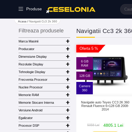
Produse
Acasa
/
Navigatii Cc3 2k 360
Navigatii Cc3 2k 36
Filtreaza produsele
Marca Masinii
Oferta 5 %
Producator
Dimensiune Display
6 GB
Rezolutie Display
RAM
Tehnologie Display
128 GB
Frecventa Procesor
Camere
Nuclee Procesor
360
Memorie RAM
Navigatie auto Teyes CC3 2K 360
Memorie Stocare Interna
Renault Fluence 6+128 GB 2008-
2014
Versiune Android
Egalizator
4805.1 Lei
5058 Lei
Procesor DSP