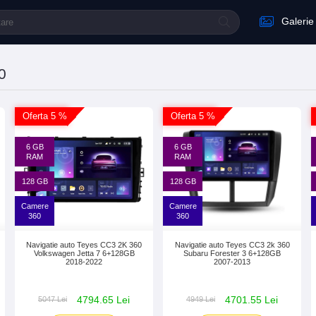
Galerie
0
Oferta 5 %
Oferta 5 %
6 GB
6 GB
RAM
RAM
128 GB
128 GB
Camere
Camere
360
360
Navigatie auto Teyes CC3 2K 360
Navigatie auto Teyes CC3 2k 360
Volkswagen Jetta 7 6+128GB
Subaru Forester 3 6+128GB
2018-2022
2007-2013
4794.65 Lei
4701.55 Lei
5047 Lei
4949 Lei