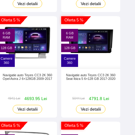
Vezi detalii
Vezi detalii
Oferta 5 %
Oferta 5 %
6 GB
6 GB
RAM
RAM
128 GB
128 GB
Camere
Camere
360
360
Navigatie auto Teyes CC3 2K 360
Navigatie auto Teyes CC3 2K 360
Opel Astra J 6+128GB 2009-2017
Seat Ibiza 5 6+128 GB 2017-2020
4693.95 Lei
4791.8 Lei
4941 Lei
5044 Lei
Vezi detalii
Vezi detalii
Oferta 5 %
Oferta 5 %