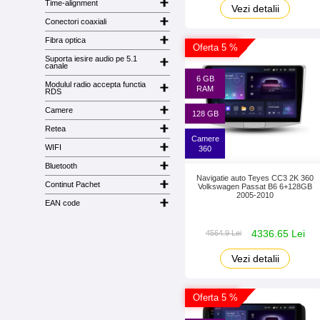
Time-alignment
Vezi detalii
Conectori coaxiali
Fibra optica
Oferta 5 %
Suporta iesire audio pe 5.1
canale
6 GB
Modulul radio accepta functia
RAM
RDS
Camere
128 GB
Retea
Camere
WIFI
360
Bluetooth
Navigatie auto Teyes CC3 2K 360
Continut Pachet
Volkswagen Passat B6 6+128GB
2005-2010
EAN code
4336.65 Lei
4564.9 Lei
Vezi detalii
Oferta 5 %