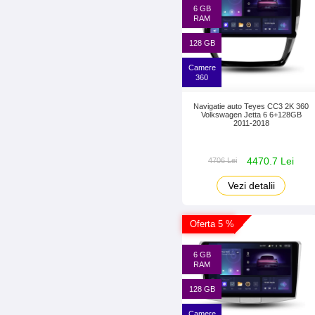
6 GB
RAM
128 GB
Camere
360
Navigatie auto Teyes CC3 2K 360
Volkswagen Jetta 6 6+128GB
2011-2018
4470.7 Lei
4706 Lei
Vezi detalii
Oferta 5 %
6 GB
RAM
128 GB
Camere