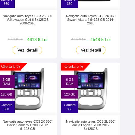
360
360
Navigatie auto Teyes CC3 2K 360
Navigatie auto Teyes CC3 2K 360
Volkswagen Golf 6 6+128GB
Suzuki Vitara 4 6+128 GB 2014-
2008-2016
2018
4618.8 Lei
4548.5 Lei
4861.9 Lei
4787.9 Lei
Vezi detalii
Vezi detalii
Oferta 5 %
Oferta 5 %
6 GB
6 GB
RAM
RAM
128 GB
128 GB
Camere
Camere
360
360
Navigatie auto teyes CC3 2K 360°
Navigatie auto teyes CC3 2k 360°
Dacia Sandero 1 2008-2012
dacia Logan 1 2008-2012
6+128 GB
6+128GB