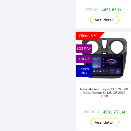
4471.65 Lei
4707 Lei
Vezi detalii
Oferta 5 %
6GB RAM
128 GB
Camere
360
Navigatie Auto Teyes CC3 2k 360°
Dacia Dokker 6+128 GB 2012-
2020
4581.75 Lei
4822.9 Lei
Vezi detalii