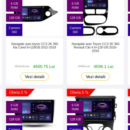
6 GB
6 GB
RAM
RAM
128 GB
128 GB
Camere
Camere
360
360
Navigatie auto teyes CC3 2K 360
Navigatie auto Teyes CC3 2K 360
Kia Ceed 6+128GB 2012-2018
Renault Clio 4 6+128 GB 2016-
2019
4600.75 Lei
4596.1 Lei
4842.9 Lei
4838 Lei
Vezi detalii
Vezi detalii
Oferta 5 %
Oferta 5 %
6 GB
6 GB
RAM
RAM
128 GB
128 GB
Camere
Camere