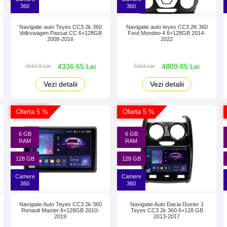
360
360
Navigatie auto Teyes CC3 2k 360
Navigatie auto teyes CC3 2K 360
Volkswagen Passat CC 6+128GB
Ford Mondeo 4 6+128GB 2014-
2008-2016
2022
4336.65 Lei
4809.85 Lei
4564.9 Lei
5063 Lei
Vezi detalii
Vezi detalii
Oferta 5 %
Oferta 5 %
6 GB
6 GB
RAM
RAM
128 GB
128 GB
Camere
Camere
360
360
Navigatie Auto Teyes CC3 2k 360
Navigatie Auto Dacia Duster 1
Renault Master 6+128GB 2010-
Teyes CC3 2k 360 6+128 GB
2019
2013-2017