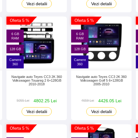
Vezi detalii
Vezi detalii
Oferta 5 %
Oferta 5 %
6 GB
6 GB
RAM
RAM
128 GB
128 GB
Camere
Camere
360
360
Navigatie auto Teyes CC3 2K 360
Navigatie auto Teyes CC3 2K 360
Volkswagen Touareg 2 6+128GB
Volkswagen Golf 5 6+128GB
2010-2018
2005-2010
4802.25 Lei
4426.05 Lei
5055 Lei
4659 Lei
Vezi detalii
Vezi detalii
Oferta 5 %
Oferta 5 %