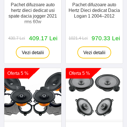
Pachet difuzoare auto
Pachet difuzoare auto
hertz dieci dedicat usi
Hertz Dieci dedicat Dacia
spate dacia jogger 2021
Logan 1 2004–2012
rms 60w
409.17 Lei
970.33 Lei
430.7 Lei
1021.4 Lei
Vezi detalii
Vezi detalii
Oferta 5 %
Oferta 5 %