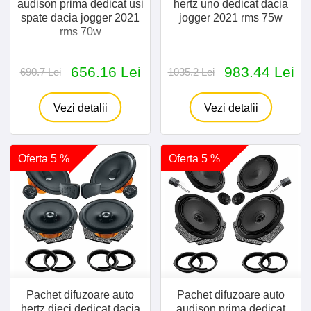
audison prima dedicat usi
hertz uno dedicat dacia
spate dacia jogger 2021
jogger 2021 rms 75w
rms 70w
656.16 Lei
983.44 Lei
690.7 Lei
1035.2 Lei
Vezi detalii
Vezi detalii
Oferta 5 %
Oferta 5 %
Pachet difuzoare auto
Pachet difuzoare auto
hertz dieci dedicat dacia
audison prima dedicat