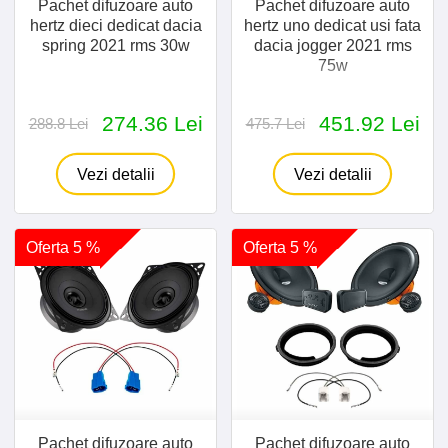
Pachet difuzoare auto
Pachet difuzoare auto
hertz dieci dedicat dacia
hertz uno dedicat usi fata
spring 2021 rms 30w
dacia jogger 2021 rms
75w
274.36 Lei
451.92 Lei
288.8 Lei
475.7 Lei
Vezi detalii
Vezi detalii
Oferta 5 %
Oferta 5 %
Pachet difuzoare auto
Pachet difuzoare auto