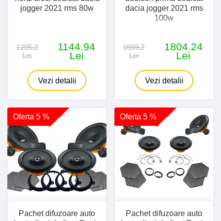
jogger 2021 rms 80w
dacia jogger 2021 rms
100w
1144.94
1804.24
1205.2
1899.2
Lei
Lei
Lei
Lei
Vezi detalii
Vezi detalii
Oferta 5 %
Oferta 5 %
Pachet difuzoare auto
Pachet difuzoare auto