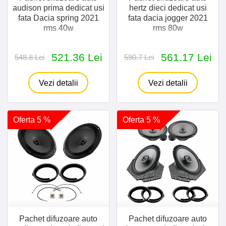
audison prima dedicat usi
hertz dieci dedicat usi
fata Dacia spring 2021
fata dacia jogger 2021
rms 40w
rms 80w
521.36 Lei
561.17 Lei
548.8 Lei
590.7 Lei
Vezi detalii
Vezi detalii
Oferta 5 %
Oferta 5 %
Pachet difuzoare auto
Pachet difuzoare auto