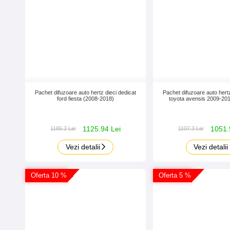
Pachet difuzoare auto hertz dieci dedicat
Pachet difuzoare auto hertz
ford fiesta (2008-2018)
toyota avensis 2009-20
1125.94 Lei
1051.
1185.2 Lei
1107.3 Lei
Vezi detalii
Vezi detalii
Oferta 10 %
Oferta 5 %