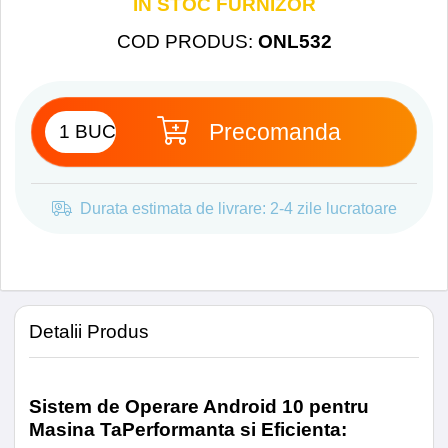
IN STOC FURNIZOR
Frecventa Procesor
1.6 Ghz
COD PRODUS
:
ONL532
Nuclee Procesor
Octa core
Memorie RAM
4 GB
Precomanda
Memorie Stocare Interna
32 GB
Durata estimata de livrare: 2-4 zile lucratoare
Versiune Android
Android
10
Egalizator
EQ27
Detalii Produs
Procesor DSP
Da
Time-alignment
Da
Sistem de Operare Android 10 pentru
Masina Ta
Performanta si Eficienta: