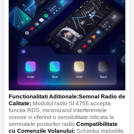
Functionalitati Aditionale:
Semnal Radio de
Calitate:
Modulul radio SI 4755 accepta
functia RDS, minimizand interferentele
sonore si oferind o sensibilitate ridicata la
semnalele posturilor radio.
Compatibilitate
cu Comenzile Volanului:
Schimba melodiile,