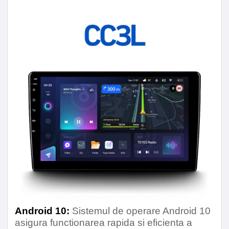
Modulul radio accepta functia RDS
Da
Camere
Spate
Suporta iesire audio pe 4.1 canale
Da
Conectivitate
Retea
4G
WIFI
Da
Bluetooth
Da
Android 10:
Sistemul de operare Android 10
Continut Pachet
asigura functionarea rapida si eficienta a