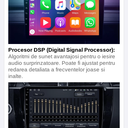
Procesor DSP (Digital Signal Processor):
Algoritmi de sunet avantajosi pentru o iesire
audio surprinzatoare. Poate fi ajustat pentru
redarea detaliata a frecventelor joase si
inalte.