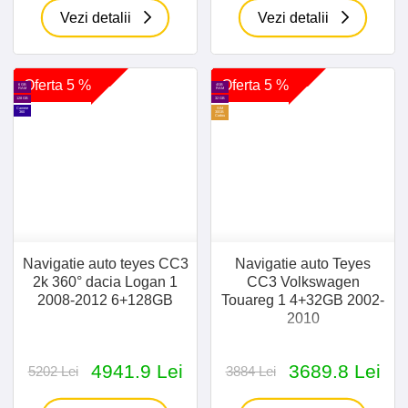
Vezi detalii
Vezi detalii
Oferta 5 %
Oferta 5 %
6 GB
4GB
RAM
RAM
128 GB
32 GB
Camere
SIM
360
30GB
Cadou
Navigatie auto teyes CC3
Navigatie auto Teyes
2k 360° dacia Logan 1
CC3 Volkswagen
2008-2012 6+128GB
Touareg 1 4+32GB 2002-
2010
4941.9 Lei
3689.8 Lei
5202 Lei
3884 Lei