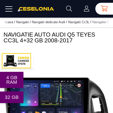
Acasa
/
Navigatii
/
Navigatii dedicate Audi
/
Navigatii Cc3L
/
Navigatie Au
NAVIGATIE AUTO AUDI Q5 TEYES
CC3L 4+32 GB 2008-2017
4 GB
RAM
32 GB