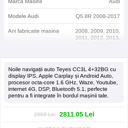
Marca Masinii
Audi
Modele Audi
Q5 8R 2008-2017
Ani fabricatie masina
2008, 2009, 2010,
2011, 2012, 2013,
2014, 2015, 2016,
2017
Noile navigații auto Teyes CC3L 4+32BG cu
Detalii Tehnice
display IPS, Apple Carplay și Android Auto,
procesor octa-core 1.6 GHz, Waze, Youtube,
Dimensiune Display
9
internet 4G, DSP, Bluetooth 5.1, perfecte
pentru a fi integrate în bordul mașinii tale.
Rezolutie Display
1280*720
2811.05 Lei
2959 Lei
Tehnologie Display
IPS