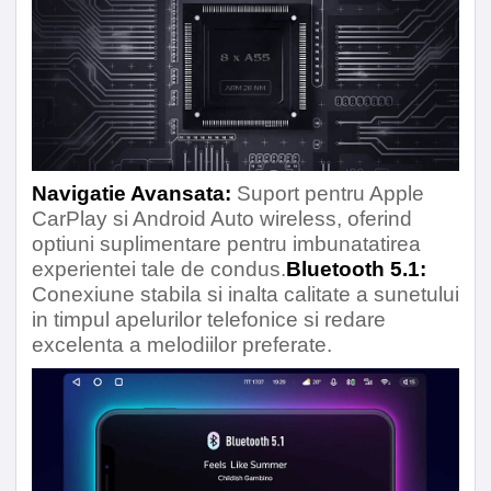
Navigatie Avansata:
Suport pentru Apple
CarPlay si Android Auto wireless, oferind
optiuni suplimentare pentru imbunatatirea
experientei tale de condus.
Bluetooth 5.1:
Conexiune stabila si inalta calitate a sunetului
in timpul apelurilor telefonice si redare
excelenta a melodiilor preferate.