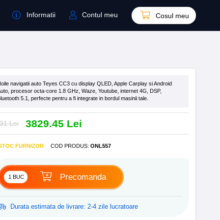
Informatii
Contul meu
Cosul meu
oile navigatii auto Teyes CC3 cu display QLED, Apple Carplay si Android
uto, procesor octa-core 1.8 GHz, Waze, Youtube, internet 4G, DSP,
luetooth 5.1, perfecte pentru a fi integrate in bordul masinii tale.
3829.45 Lei
31 Lei
 STOC FURNIZOR
COD PRODUS
:
ONL557
Precomanda
Durata estimata de livrare: 2-4 zile lucratoare