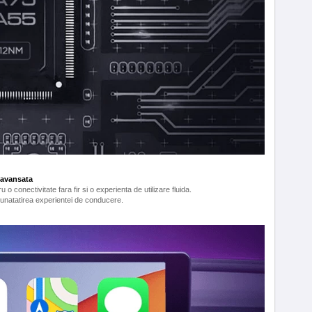
 avansata
o conectivitate fara fir si o experienta de utilizare fluida.
bunatatirea experientei de conducere.