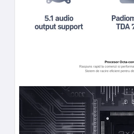
Procesor Octa-cor
Raspuns rapid la comenzi si performa
Sistem de racire eficient pentru dis