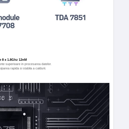
e 8 x 1.8Ghz 12nM
nte superioare in procesarea datelor.
iparea rapida si stabila a caldurii.