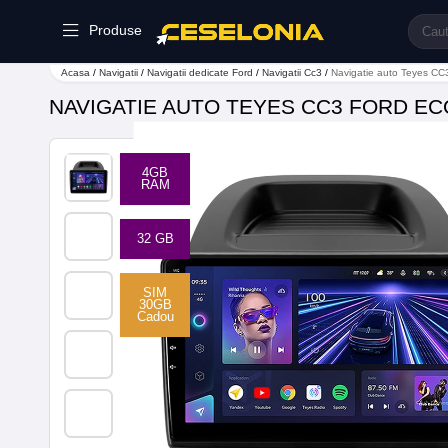
Produse
Acasa
/
Navigatii
/
Navigatii dedicate Ford
/
Navigatii Cc3
/
Navigatie auto Teyes C
NAVIGATIE AUTO TEYES CC3 FORD EC
4GB
RAM
32 GB
SIM
30GB
Cadou