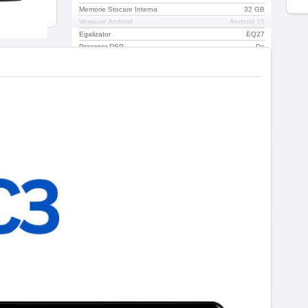
Memorie Stocare Interna
32 GB
Versiune Android
Android 10
Egalizator
EQ27
Procesor DSP
Da
Time-alignment
Da
Conectori coaxiali
Da
Fibra optica
Da
Suporta iesire audio pe 5.1 canale
Da
Modulul radio accepta functia RDS
Da
Camere
Spate
Conectivitate
Retea
4G
WIFI
Da
Bluetooth
Da
Continut Pachet
Continut Pachet
Unitate Principala, Conectica
audio & video, Antena 4G, Antena
Wifi 5G, Antena GPS, Conectica
USB, Rama adaptoare,
Surubelnita, Suruburi montaj