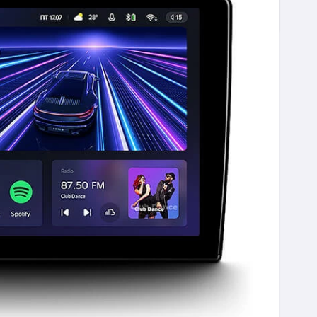
Cod EAN
EAN code
0755249844518