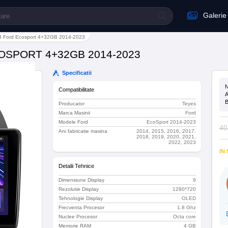
Galerie
C3 Ford Ecosport 4+32GB 2014-2023
OSPORT 4+32GB 2014-2023
Specificatii
N
Compatibilitate
A
B
Producator
Teyes
Marca Masinii
Ford
Modele Ford
EcoSport 2014-2023
40
Ani fabricatie masina
2014, 2015, 2016, 2017,
2018, 2019, 2020, 2021,
2022, 2023
IN
Detalii Tehnice
Dimensiune Display
9
Rezolutie Display
1280*720
Tehnologie Display
OLED
Frecventa Procesor
1.8 Ghz
Nuclee Procesor
Octa core
Memorie RAM
4 GB