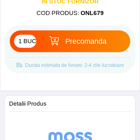
IN STOC FURNIZOR
Frecventa Procesor
1.6 Ghz
COD PRODUS
:
ONL679
Nuclee Procesor
Octa core
Precomanda
Memorie RAM
4 GB
Memorie Stocare Interna
32 GB
Durata estimata de livrare: 2-4 zile lucratoare
Versiune Android
Android
10
Egalizator
EQ36
Detalii Produs
Procesor DSP
Da
Time-alignment
Da