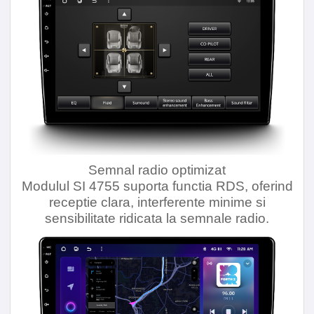
Semnal radio optimizat
Modulul SI 4755 suporta functia RDS, oferind
receptie clara, interferente minime si
sensibilitate ridicata la semnale radio.