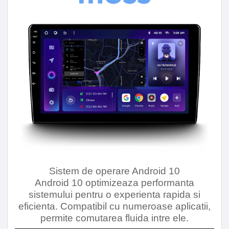
Suporta iesire audio pe 4.1 canale
Da
Conectivitate
Retea
4G
WIFI
Da
Bluetooth
Da
Sistem de operare Android 10
Continut Pachet
Android 10 optimizeaza performanta
sistemului pentru o experienta rapida si
Continut Pachet
Unitate Principala,
eficienta. Compatibil cu numeroase aplicatii,
Conectica audio & video,
permite comutarea fluida intre ele.
Rama adaptoare