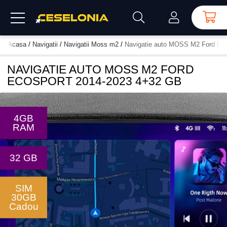
Acasa
/
Navigatii
/
Navigatii Moss m2
/
Navigatie auto MOSS M2 Ford Ec
NAVIGATIE AUTO MOSS M2 FORD
ECOSPORT 2014-2023 4+32 GB
4GB
RAM
32 GB
SIM
30GB
Cadou