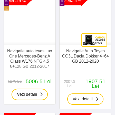
Oferta 5 %
Oferta 5 %
6GB
4GB
RAM
RAM
128 GB
64 GB
SIM
30GB
Cadou
Navigatie auto teyes Lux
Navigatie Auto Teyes
One Mercedes-Benz A
CC3L Dacia Dokker 4+64
Class W176 NTG 4.5
GB 2012-2020
6+128 GB 2012-2017
5006.5 Lei
1907.51
5270 Lei
2007.9
Lei
Lei
Vezi detalii
Vezi detalii