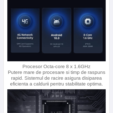
Cod EAN
EAN code
0709939426430
Procesor Octa-core 8 x 1.6GHz
Putere mare de procesare si timp de raspuns
rapid. Sistemul de racire asigura disiparea
eficienta a caldurii pentru stabilitate optima.