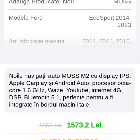
Adauga Producator Nou
MOSS
Modele Ford
EcoSport 2014-
2023
Ani fabricatie masina
2014, 2015, 2016,
2017, 2018, 2019,
2020, 2021, 2022,
2023
Noile navigații auto MOSS M2 cu display IPS,
Apple Carplay și Android Auto, procesor octa-
Detalii Tehnice
core 1.6 GHz, Waze, Youtube, internet 4G,
DSP, Bluetooth 5.1, perfecte pentru a fi
Dimensiune Display
9
integrate în bordul mașinii tale.
Rezolutie Display
1280*720
1573.2 Lei
1656 Lei
Tehnologie Display
IPS