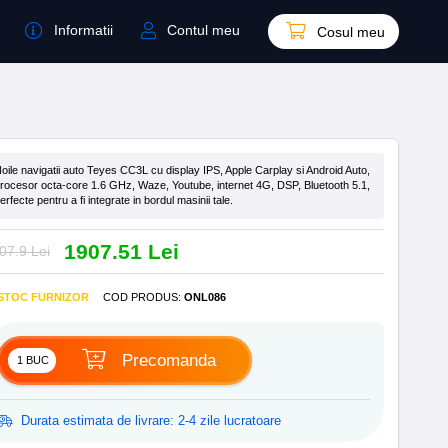
Informatii
Contul meu
Cosul meu
oile navigatii auto Teyes CC3L cu display IPS, Apple Carplay si Android Auto,
rocesor octa-core 1.6 GHz, Waze, Youtube, internet 4G, DSP, Bluetooth 5.1,
erfecte pentru a fi integrate in bordul masinii tale.
1907.51 Lei
07.9 Lei
 STOC FURNIZOR
COD PRODUS
:
ONL086
Precomanda
Durata estimata de livrare: 2-4 zile lucratoare