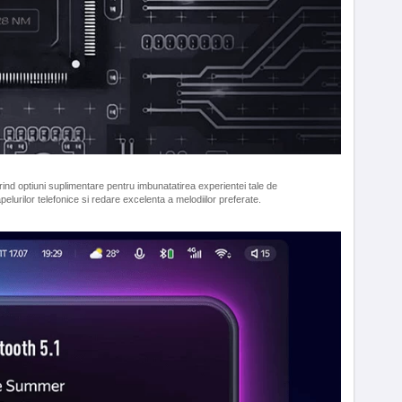
ind optiuni suplimentare pentru imbunatatirea experientei tale de
apelurilor telefonice si redare excelenta a melodiilor preferate.