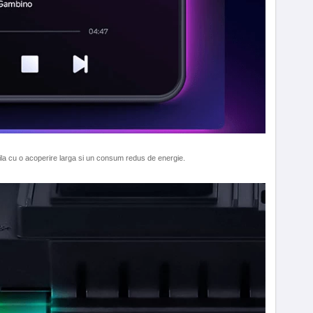
a cu o acoperire larga si un consum redus de energie.