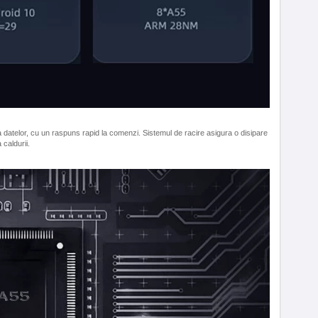
atelor, cu un raspuns rapid la comenzi. Sistemul de racire asigura o disipare
a caldurii.