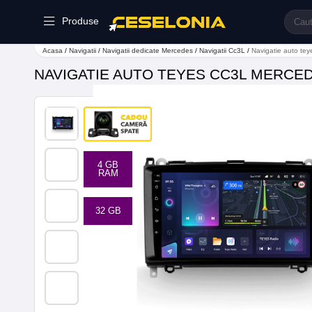
Produse
Acasa
/
Navigatii
/
Navigatii dedicate Mercedes
/
Navigatii Cc3L
/
Navigatie auto t
NAVIGATIE AUTO TEYES CC3L MERCEDE
4 GB
RAM
32 GB