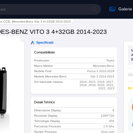
Galerie
eyes CC3L Mercedes-Benz Vito 3 4+32GB 2014-2023
S-BENZ VITO 3 4+32GB 2014-2023
Specificatii
N
Compatibilitate
A
B
Producator
Teyes
Marca Masinii
Mercedes-Benz
Modele Ford
Focus 3 2010-2018
25
Modele Mercedes-Benz
Vito 3 2014-2023
Ani fabricatie masina
2014, 2015, 2016, 2017,
2018, 2019, 2020, 2021,
IN
2022, 2023
Detalii Tehnice
Dimensiune Display
9
Rezolutie Display
1280*720
Tehnologie Display
IPS
Frecventa Procesor
1.6 Ghz
Nuclee Procesor
Octa core