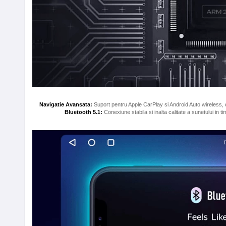
Navigatie Avansata:
Suport pentru Apple CarPlay si Android Auto wireless, o
Bluetooth 5.1:
Conexiune stabila si inalta calitate a sunetului in ti