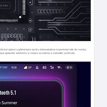
ferind optiuni suplimentare pentru imbunatatirea experientei tale de condus.
mpul apelurilor telefonice si redare excelenta a melodiilor preferate.