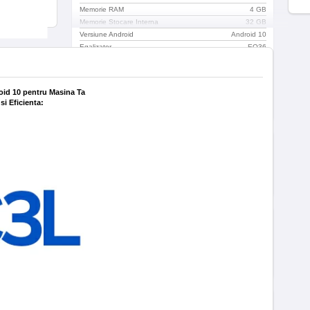
Memorie RAM
4 GB
Memorie Stocare Interna
32 GB
Versiune Android
Android 10
Egalizator
EQ36
Procesor DSP
Da
Time-alignment
Da
Modulul radio accepta functia RDS
Da
oid 10 pentru Masina Ta
Camere
Spate
si Eficienta:
Suporta iesire audio pe 4.1 canale
Da
Conectivitate
Retea
4G
WIFI
Da
Bluetooth
Da
Continut Pachet
Continut Pachet
Unitate Principala, Conectica
audio & video, Antena 4G, Antena
Wifi 5G, Antena GPS, Conectica
USB, Rama adaptoare,
Surubelnita, Suruburi montaj
Cod EAN