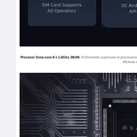
Procesor Octa-core 8 x 1.6Ghz 28nM:
Performante superioare in procesarea d
eficienta 