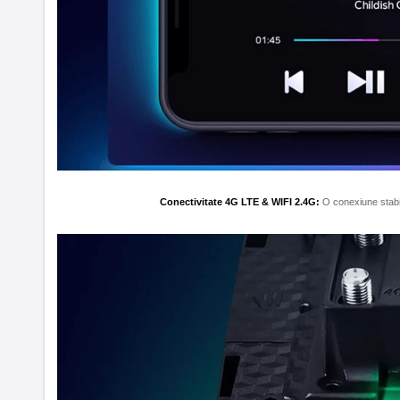
Conectivitate 4G LTE & WIFI 2.4G:
O conexiune stabil