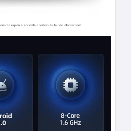
narea rapida si eficienta a sistemului tau de infotainment.