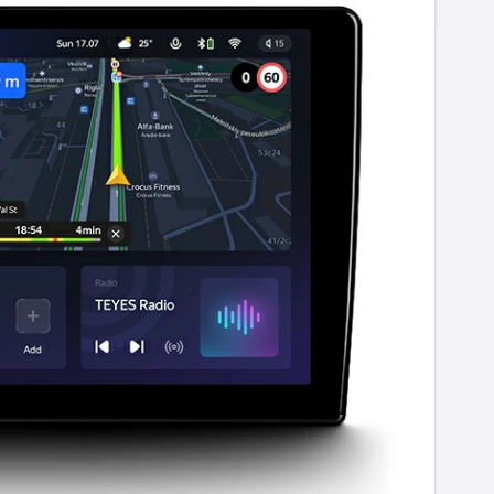
EAN code
0755249824138