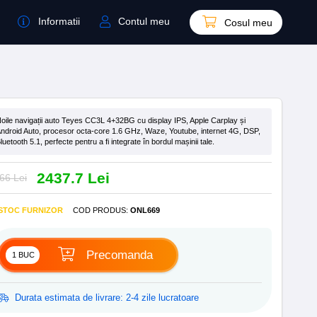
Informatii
Contul meu
Cosul meu
oile navigații auto Teyes CC3L 4+32BG cu display IPS, Apple Carplay și
ndroid Auto, procesor octa-core 1.6 GHz, Waze, Youtube, internet 4G, DSP,
luetooth 5.1, perfecte pentru a fi integrate în bordul mașinii tale.
2437.7 Lei
66 Lei
 STOC FURNIZOR
COD PRODUS
:
ONL669
Precomanda
Durata estimata de livrare: 2-4 zile lucratoare