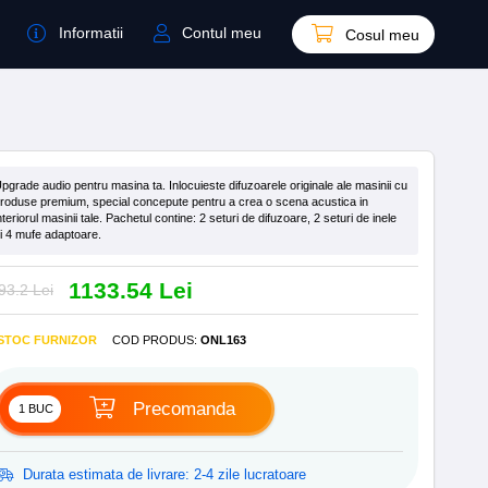
Informatii
Contul meu
Cosul meu
pgrade audio pentru masina ta. Inlocuieste difuzoarele originale ale masinii cu
roduse premium, special concepute pentru a crea o scena acustica in
nteriorul masinii tale. Pachetul contine: 2 seturi de difuzoare, 2 seturi de inele
i 4 mufe adaptoare.
1133.54 Lei
93.2 Lei
 STOC FURNIZOR
COD PRODUS
:
ONL163
Precomanda
Durata estimata de livrare: 2-4 zile lucratoare