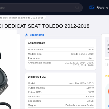
Galerie
tz dieci dedicat seat toledo 2012-2018
I DEDICAT SEAT TOLEDO 2012-2018
Specificatii
U
Compatibilitate
p
i
Marca Masinii
Seat
s
Modele Seat
Toledo 4 2012-2019
Producator
Hertz
Ani fabricatie masina
2012, 2013, 2014, 2015,
11
2016, 2017, 2018
IN
Difuzoare Fata
Model
Hertz Dieci DSK 165.3
Putere maxima
160 W
Putere RMS
80 W
Impedanta
4 Ohm
Sensibilitate
93 Db
Magnet
Ferita de densitate înalta