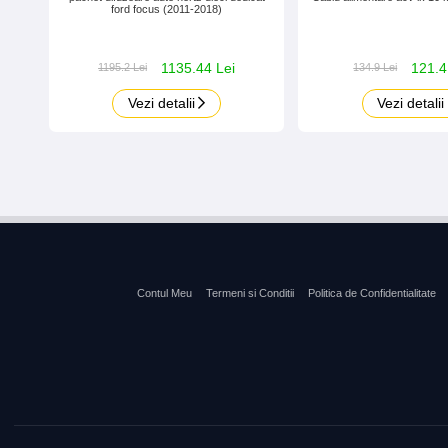
ford focus (2011-2018)
1135.44 Lei
121.4
1195.2 Lei
134.9 Lei
Vezi detalii
Vezi detalii
Contul Meu
Termeni si Conditii
Politica de Confidentialitate