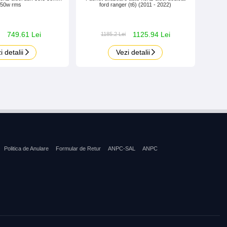
250w rms
ford ranger (t6) (2011 - 2022)
749.61 Lei
1125.94 Lei
1185.2 Lei
i detalii
Vezi detalii
Politica de Anulare
Formular de Retur
ANPC-SAL
ANPC