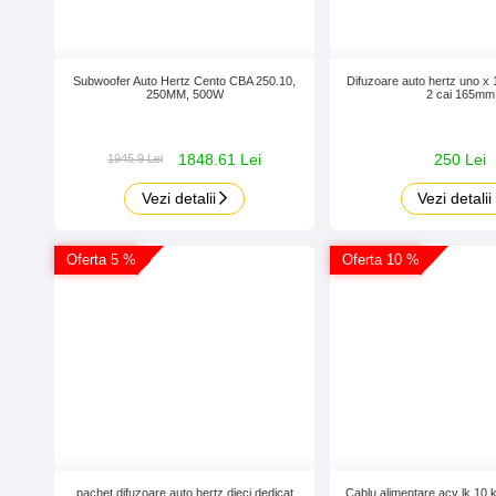
Subwoofer Auto Hertz Cento CBA 250.10,
Difuzoare auto hertz uno x 
250MM, 500W
2 cai 165mm
1848.61 Lei
250 Lei
1945.9 Lei
Vezi detalii
Vezi detalii
Oferta 5 %
Oferta 10 %
pachet difuzoare auto hertz dieci dedicat
Cablu alimentare acv lk 10