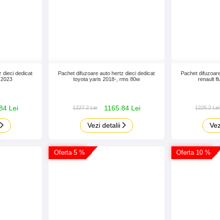
 dieci dedicat
Pachet difuzoare auto hertz dieci dedicat
Pachet difuzoare
- 2023
toyota yaris 2018-, rms 80w
renault 
84 Lei
1165.84 Lei
1227.2 Lei
1225.2 Lei
Vezi detalii
Vez
Oferta 5 %
Oferta 10 %