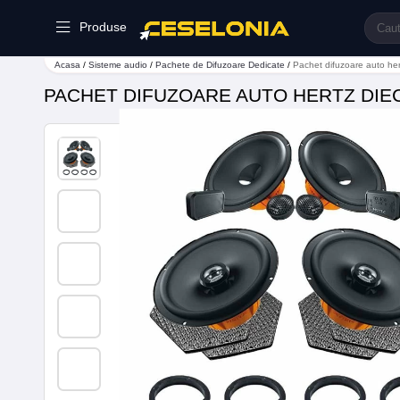
Produse
Acasa
/
Sisteme audio
/
Pachete de Difuzoare Dedicate
/
Pachet difuzoare auto her
PACHET DIFUZOARE AUTO HERTZ DIEC