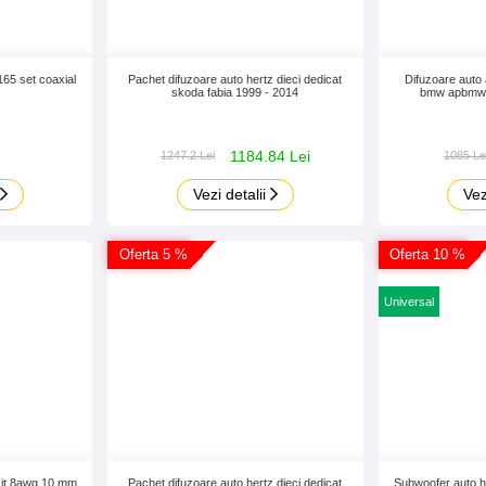
165 set coaxial
Pachet difuzoare auto hertz dieci dedicat
Difuzoare auto
skoda fabia 1999 - 2014
bmw apbmw x
1184.84 Lei
1247.2 Lei
1085 Le
Vezi detalii
Vez
Oferta 5 %
Oferta 10 %
Universal
 kit 8awg 10 mm
Pachet difuzoare auto hertz dieci dedicat
Subwoofer auto h