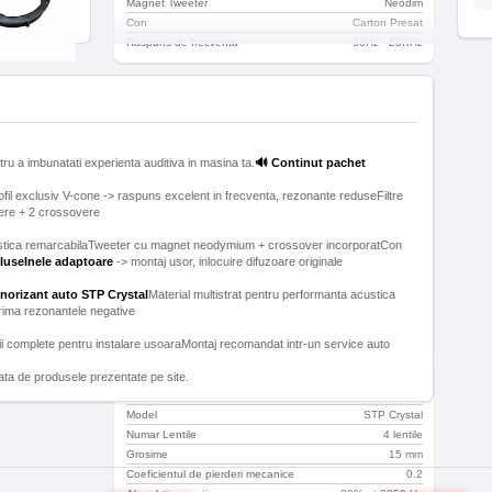
Magnet Tweeter
Neodim
Con
Carton Presat
Raspuns de frecventa
50Hz - 23KHz
Difuzoare Spate
Model
Hertz Dieci DCX 165
Putere maxima
120 W
tru a imbunatati experienta auditiva in masina ta.
🔊 Continut pachet
Putere RMS
60 W
Impedanta
4 Ohm
ofil exclusiv V-cone -> raspuns excelent in frecventa, rezonante reduseFiltre
Sensibilitate
93 Db
Raspuns in frecventa minim
60 Hz
Raspuns in frecventa maxim
21 KHz
custica remarcabilaTweeter cu magnet neodymium + crossover incorporatCon
cluse
Inele adaptoare
Magnet
Ferita de densitate
înaltă
norizant auto STP Crystal
Magnet Tweeter
Material multistrat pentru performanta acustica
Neodim
Con
Carton Presat
Raspuns de frecventa
60Hz - 21KHz
ii complete pentru instalare usoaraMontaj recomandat intr-un service auto
 fata de produsele prezentate pe site.
Insonorizant
Model
STP Crystal
Numar Lentile
4 lentile
Grosime
15 mm
Coeficientul de pierderi mecanice
0.2