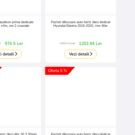
 audison prima dedicate
Pachet difuzoare auto hertz dieci dedicat
4m, set 2 coaxiale
Hyundai Elantra 2016-2020, rms 80w
976.5 Lei
1203.84 Lei
i
1267.2 Lei
i detalii
Vezi detalii
Oferta 5 %
ertz dieci dbx 30.3 30mm
Pachet difuzoare auto hertz dieci dedicat