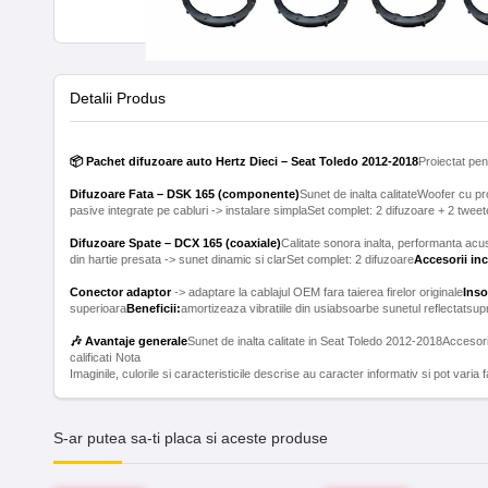
Detalii Produs
📦 Pachet difuzoare auto Hertz Dieci – Seat Toledo 2012-2018
Proiectat pen
Difuzoare Fata – DSK 165 (componente)
Sunet de inalta calitateWoofer cu pr
Difuzoare Spate – DCX 165 (coaxiale)
Calitate sonora inalta, performanta a
din hartie presata -> sunet dinamic si clarSet complet: 2 difuzoare
Accesorii in
Conector adaptor
-> adaptare la cablajul OEM fara taierea firelor originale
Inso
superioara
Beneficii:
🎶 Avantaje generale
Sunet de inalta calitate in Seat Toledo 2012-2018Accesor
calificatℹ️ Nota
Imaginile, culorile si caracteristicile descrise au caracter informativ si pot varia
S-ar putea sa-ti placa si aceste produse