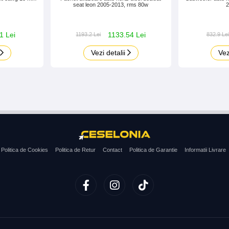
seat leon 2005-2013, rms 80w
1 Lei
1133.54 Lei
1193.2 Lei
832.9 Lei
Vezi detalii
Vez
Politica de Cookies
Politica de Retur
Contact
Politica de Garantie
Informatii Livrare