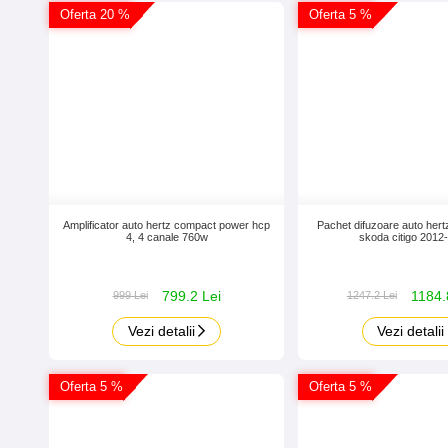
Oferta 20 %
Oferta 5 %
Amplificator auto hertz compact power hcp
Pachet difuzoare auto hertz
4, 4 canale 760w
skoda citigo 2012
799.2 Lei
1184.
999 Lei
1247.2 Lei
Vezi detalii
Vezi detalii
Oferta 5 %
Oferta 5 %