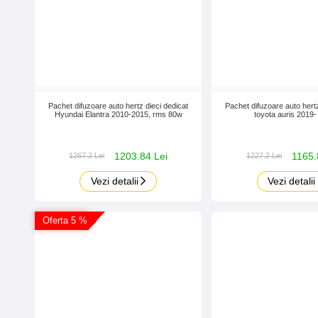
Pachet difuzoare auto hertz dieci dedicat
Pachet difuzoare auto hertz
Hyundai Elantra 2010-2015, rms 80w
toyota auris 2019
1203.84 Lei
1165.
1267.2 Lei
1227.2 Lei
Vezi detalii
Vezi detalii
Oferta 5 %