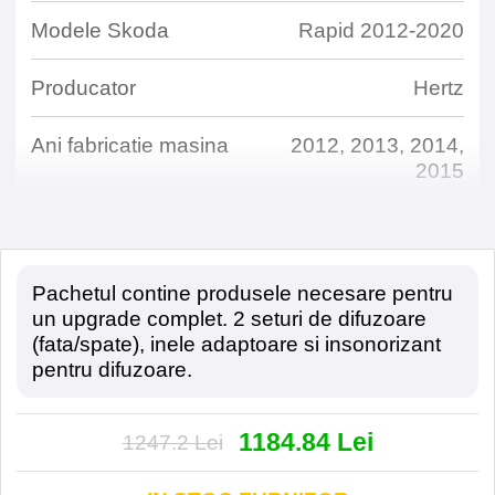
Modele Skoda
Rapid 2012-2020
Producator
Hertz
Ani fabricatie masina
2012, 2013, 2014,
2015
Difuzoare Fata
Pachetul contine produsele necesare pentru
Model
Hertz Dieci DSK
un upgrade complet. 2 seturi de difuzoare
165.3
(fata/spate), inele adaptoare si insonorizant
pentru difuzoare.
Putere maxima
160 W
1184.84 Lei
1247.2 Lei
Putere RMS
80 W