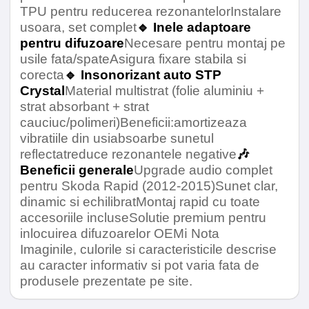
TPU pentru reducerea rezonantelorInstalare
usoara, set complet
🔹 Inele adaptoare
Con
Carton Presat
pentru difuzoare
Necesare pentru montaj pe
usile fata/spateAsigura fixare stabila si
Raspuns de frecventa
60Hz - 19KHz
corecta
🔹 Insonorizant auto STP
Crystal
Material multistrat (folie aluminiu +
strat absorbant + strat
cauciuc/polimeri)Beneficii:amortizeaza
Insonorizant
vibratiile din usiabsoarbe sunetul
reflectatreduce rezonantele negative
🎶
Model
STP
Beneficii generale
Upgrade audio complet
Crystal
pentru Skoda Rapid (2012-2015)Sunet clar,
dinamic si echilibratMontaj rapid cu toate
Numar Lentile
4 lentile
accesoriile incluseSolutie premium pentru
inlocuirea difuzoarelor OEMℹ️ Nota
Grosime
15 mm
Imaginile, culorile si caracteristicile descrise
au caracter informativ si pot varia fata de
produsele prezentate pe site.
Coeficientul de pierderi mecanice
0.2