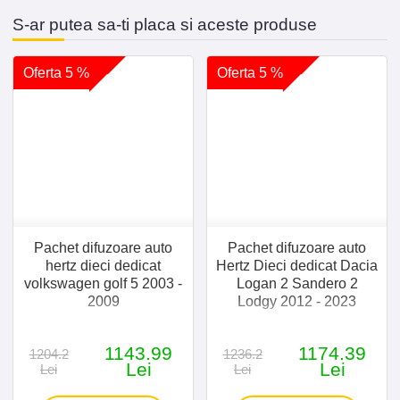
Absorbtia acustica
80% at
S-ar putea sa-ti placa si aceste produse
2250 Hz
Oferta 5 %
Oferta 5 %
Greutate
0.1 Kg /
m²
Inflamabilitate
100
mm/min
Temperatura de Lucru
de la
-40°C la
Pachet difuzoare auto
Pachet difuzoare auto
80°C
hertz dieci dedicat
Hertz Dieci dedicat Dacia
volkswagen golf 5 2003 -
Logan 2 Sandero 2
2009
Lodgy 2012 - 2023
Cod EAN
1143.99
1174.39
1204.2
1236.2
Lei
Lei
Lei
Lei
EAN code
0741035022833