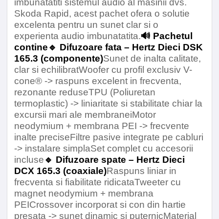
imbunatatiti sistemul audio al masinii dvs.
DCX 165.3
Skoda Rapid, acest pachet ofera o solutie
excelenta pentru un sunet clar si o
Putere maxima
160 W
experienta audio imbunatatita.
🔊 Pachetul
contine🔹 Difuzoare fata – Hertz Dieci DSK
Putere RMS
80 W
165.3 (componente)
Sunet de inalta calitate,
clar si echilibratWoofer cu profil exclusiv V-
Impedanta
4 Ohm
cone® -> raspuns excelent in frecventa,
rezonante reduseTPU (Poliuretan
termoplastic) -> liniaritate si stabilitate chiar la
Sensibilitate
93 Db
excursii mari ale membraneiMotor
neodymium + membrana PEI -> frecvente
Raspuns in frecventa minim
60 Hz
inalte preciseFiltre pasive integrate pe cabluri
-> instalare simplaSet complet cu accesorii
Raspuns in frecventa maxim
19 KHz
incluse
🔹 Difuzoare spate – Hertz Dieci
DCX 165.3 (coaxiale)
Raspuns liniar in
Magnet
Ferita de
frecventa si fiabilitate ridicataTweeter cu
densitate înaltă
magnet neodymium + membrana
PEICrossover incorporat si con din hartie
presata -> sunet dinamic si puternicMaterial
Magnet Tweeter
Neodim