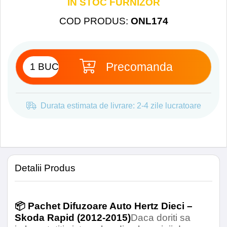
IN STOC FURNIZOR
Impedanta
4 Ohm
COD PRODUS
:
ONL174
Sensibilitate
93 Db
Magnet
Ferita de densitate
Precomanda
înalta
Magnet Tweeter
Neodim
Durata estimata de livrare: 2-4 zile lucratoare
Con
Carton Presat
Raspuns de frecventa
50Hz - 23KHz
Detalii Produs
Difuzoare Spate
📦 Pachet Difuzoare Auto Hertz Dieci –
Skoda Rapid (2012-2015)
Daca doriti sa
Model
Hertz Dieci