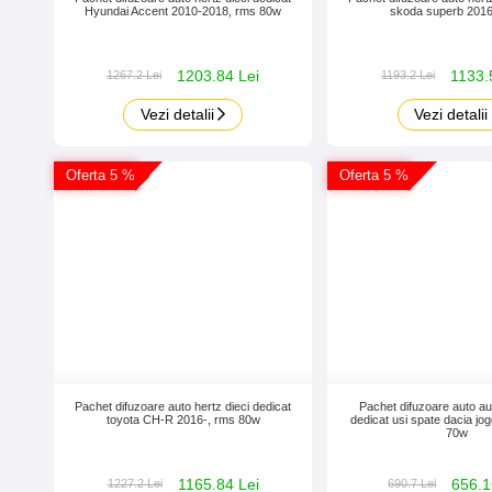
Hyundai Accent 2010-2018, rms 80w
skoda superb 201
1203.84 Lei
1133.
1267.2 Lei
1193.2 Lei
Vezi detalii
Vezi detalii
Oferta 5 %
Oferta 5 %
Pachet difuzoare auto hertz dieci dedicat
Pachet difuzoare auto a
toyota CH-R 2016-, rms 80w
dedicat usi spate dacia jo
70w
1165.84 Lei
656.1
1227.2 Lei
690.7 Lei