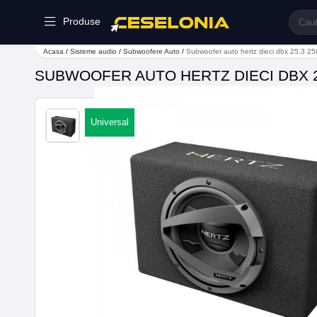
Produse
Acasa
/
Sisteme audio
/
Subwoofere Auto
/
Subwoofer auto hertz dieci dbx 25.3 
SUBWOOFER AUTO HERTZ DIECI DBX 
Universal