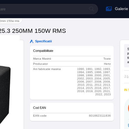
Galerie
250mm 150w rms
25.3 250MM 150W RMS
Specificatii
S
Compatibilitate
p
t
Marca Masinii
Toate
a
Producator
Hertz
Ani fabricatie masina
1990, 1991, 1992, 1993,
1994, 1995, 1996, 1997,
1998, 1999, 2000, 2001,
71
2002, 2003, 2004, 2005,
2006, 2007, 2008, 2009,
2010, 2011, 2012, 2013,
2014, 2015, 2016, 2017,
IN
2018, 2019, 2020, 2021,
2022, 2023
Cod EAN
EAN code
8018823111836