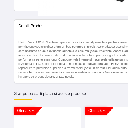
Detalii Produs
Hertz Dieci DBX 25.3 este echipat cu o incinta special proiectata pentru a maxi
permite subwooferului sa ofere un bas puternic si precis, care adauga adancime
este abilitatea sa de a evidentia sunetele la cele mai joase frecvente. Acest lu
muzicii si efectelor sonore din sistemul tau audio auto.In plus, designul de inalta
performanta pe termen lung. Componentele interne si materialele utilizate sunt se
rezistenta in fata solicitarilor ridicate.In concluzie, subwooferul auto Hertz D
reproducere puternica si precisa a frecventelor joase in sistemul lor audio auto.
subwoofer va oferi o experienta sonora deosebita in masina ta.Va reamintim ca ima
in raport cu produsele prezentate pe site.
S-ar putea sa-ti placa si aceste produse
Oferta 5 %
Oferta 5 %