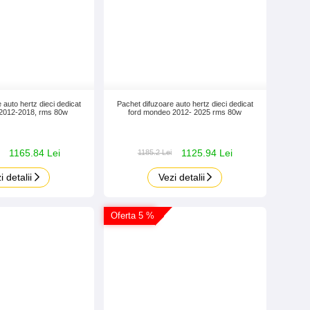
 auto hertz dieci dedicat
Pachet difuzoare auto hertz dieci dedicat
s 2012-2018, rms 80w
ford mondeo 2012- 2025 rms 80w
1165.84 Lei
1125.94 Lei
1185.2 Lei
i detalii
Vezi detalii
Oferta 5 %