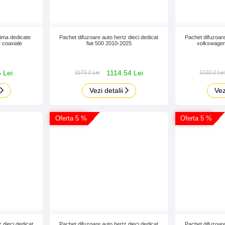
rima dedicate
Pachet difuzoare auto hertz dieci dedicat
Pachet difuzoare
 coaxiale
fiat 500 2010-2025
volkswagen
 Lei
1114.54 Lei
1173.2 Lei
1220.2 Lei
Vezi detalii
Vez
Oferta 5 %
Oferta 5 %
 dieci dedicat
Pachet difuzoare auto hertz dieci dedicat
Pachet difuzoare