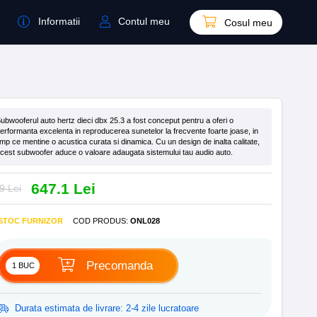
Informatii
Contul meu
Cosul meu
ubwooferul auto hertz dieci dbx 25.3 a fost conceput pentru a oferi o
erformanta excelenta in reproducerea sunetelor la frecvente foarte joase, in
imp ce mentine o acustica curata si dinamica. Cu un design de inalta calitate,
cest subwoofer aduce o valoare adaugata sistemului tau audio auto.
647.1 Lei
9 Lei
 STOC FURNIZOR
COD PRODUS
:
ONL028
Precomanda
Durata estimata de livrare: 2-4 zile lucratoare