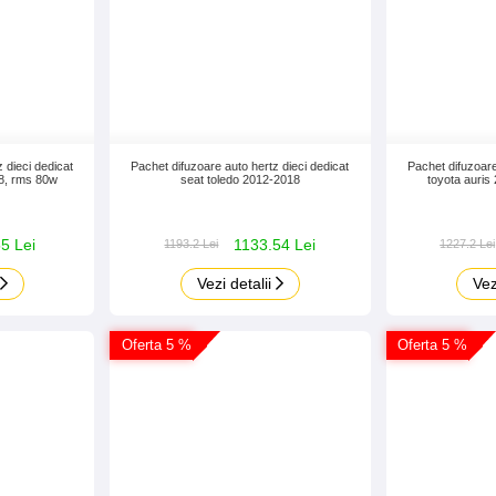
 dieci dedicat
Pachet difuzoare auto hertz dieci dedicat
Pachet difuzoare
18, rms 80w
seat toledo 2012-2018
toyota auri
5 Lei
1133.54 Lei
1193.2 Lei
1227.2 Lei
Vezi detalii
Vez
Oferta 5 %
Oferta 5 %