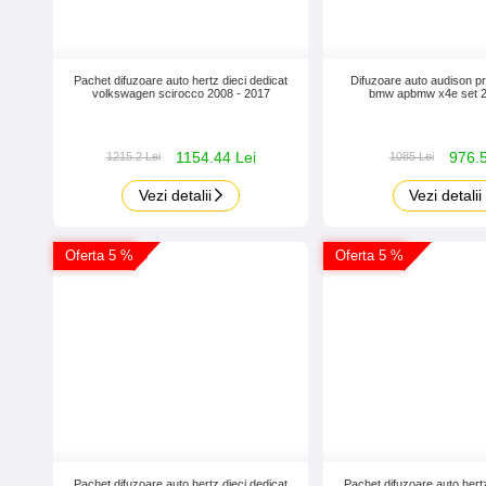
Pachet difuzoare auto hertz dieci dedicat
Difuzoare auto audison p
volkswagen scirocco 2008 - 2017
bmw apbmw x4e set 2
1154.44 Lei
976.5
1215.2 Lei
1085 Lei
Vezi detalii
Vezi detalii
Oferta 5 %
Oferta 5 %
Pachet difuzoare auto hertz dieci dedicat
Pachet difuzoare auto hertz