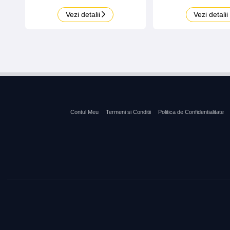
Vezi detalii
Vezi detalii
Contul Meu
Termeni si Conditii
Politica de Confidentialitate