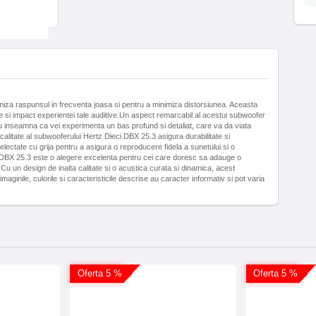
miza raspunsul in frecventa joasa si pentru a minimiza distorsiunea. Aceasta
 si impact experientei tale auditive.Un aspect remarcabil al acestui subwoofer
cru inseamna ca vei experimenta un bas profund si detaliat, care va da viata
 calitate al subwooferului Hertz Dieci DBX 25.3 asigura durabilitate si
lectate cu grija pentru a asigura o reproducere fidela a sunetului si o
ieci DBX 25.3 este o alegere excelenta pentru cei care doresc sa adauge o
 Cu un design de inalta calitate si o acustica curata si dinamica, acest
ginile, culorile si caracteristicile descrise au caracter informativ si pot varia
Oferta 5 %
Oferta 5 %