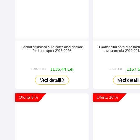
Pachet difuzoare auto hertz dieci dedicat
Pachet difuzoare auto hertz
ford eco sport 2013-2026
toyota corolla 2012-20
1135.44 Lei
1167.5
1195.2 Lei
1229 Lei
Vezi detalii
Vezi detalii
Oferta 5 %
Oferta 10 %