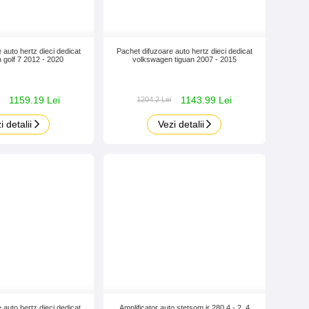
 auto hertz dieci dedicat
Pachet difuzoare auto hertz dieci dedicat
 golf 7 2012 - 2020
volkswagen tiguan 2007 - 2015
1159.19 Lei
1143.99 Lei
1204.2 Lei
i detalii
Vezi detalii
 auto hertz dieci dedicat
Amplificator auto stetsom ir 280.4 - 2, 4