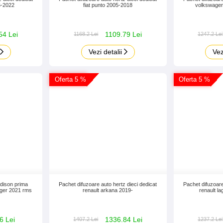
6-2022
fiat punto 2005-2018
volkswagen
54 Lei
1109.79 Lei
1168.2 Lei
1247.2 Lei
Vezi detalii
Vez
Oferta 5 %
Oferta 5 %
udison prima
Pachet difuzoare auto hertz dieci dedicat
Pachet difuzoare
gger 2021 rms
renault arkana 2019-
renault l
6 Lei
1336.84 Lei
1407.2 Lei
1237.2 Lei