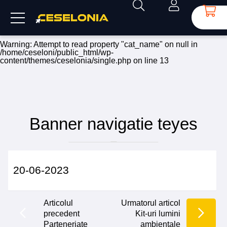
Warning
: Undefined array key 0 in
/home/ceseloni/public_html/wp-
content/themes/ceselonia/single.php
on line
13
Warning
: Attempt to read property "cat_name" on null in
/home/ceseloni/public_html/wp-
content/themes/ceselonia/single.php
on line
13
Banner navigatie teyes
20-06-2023
Articolul
Urmatorul articol
precedent
Kit-uri lumini
Parteneriate
ambientale