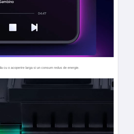
a cu o acoperire larga si un consum redus de energie.