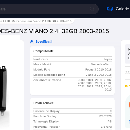
Galerie
eyes CC3L Mercedes-Benz Viano 2 4+32GB 2003-2015
ES-BENZ VIANO 2 4+32GB 2003-2015
Specificatii
N
Compatibilitate
A
B
Producator
Teyes
Marca Masinii
Mercedes-Benz
Modele Ford
Focus 3 2010-2018
25
Modele Mercedes-Benz
Viano 2 2003-2015
Ani fabricatie masina
2003, 2004, 2005, 2006,
2007, 2008, 2009, 2010,
IN
2011, 2012, 2013, 2014,
2015
Detalii Tehnice
Dimensiune Display
9
Rezolutie Display
1280*720
Tehnologie Display
IPS
Frecventa Procesor
1.6 Ghz