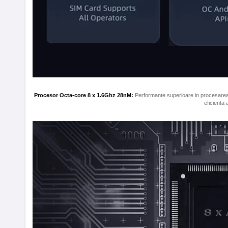
Procesor Octa-core 8 x 1.6Ghz 28nM:
Performante superioare in procesarea d
eficienta 