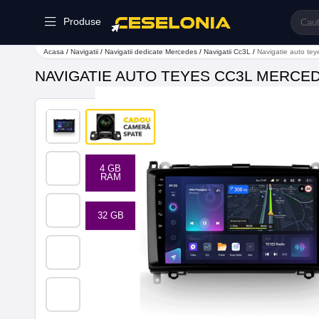
Produse
Acasa
/
Navigatii
/
Navigatii dedicate Mercedes
/
Navigatii Cc3L
/
Navigatie auto t
NAVIGATIE AUTO TEYES CC3L MERCED
4 GB
RAM
32 GB