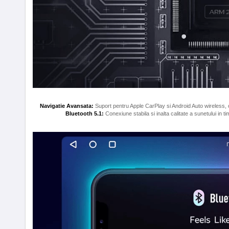
Navigatie Avansata:
Suport pentru Apple CarPlay si Android Auto wireless, o
Bluetooth 5.1:
Conexiune stabila si inalta calitate a sunetului in ti