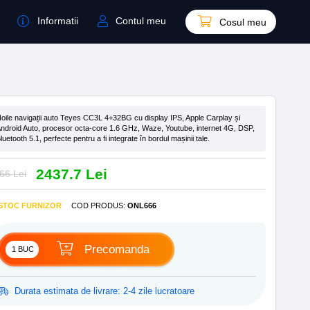
Informatii
Contul meu
Cosul meu
oile navigații auto Teyes CC3L 4+32BG cu display IPS, Apple Carplay și
ndroid Auto, procesor octa-core 1.6 GHz, Waze, Youtube, internet 4G, DSP,
luetooth 5.1, perfecte pentru a fi integrate în bordul mașinii tale.
2437.7 Lei
66 Lei
 STOC FURNIZOR
COD PRODUS
:
ONL666
Precomanda
Durata estimata de livrare: 2-4 zile lucratoare