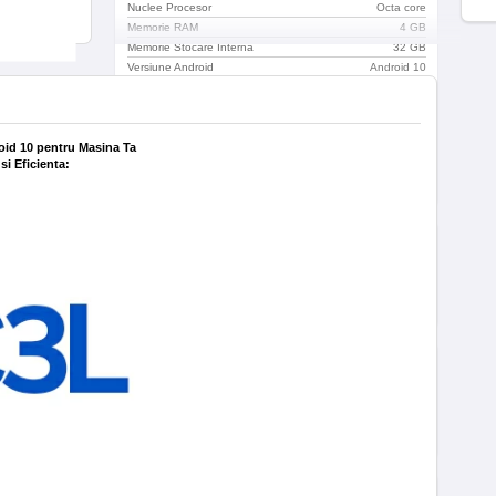
Nuclee Procesor
Octa core
Memorie RAM
4 GB
Memorie Stocare Interna
32 GB
Versiune Android
Android 10
Egalizator
EQ36
Procesor DSP
Da
Time-alignment
Da
oid 10 pentru Masina Ta
Modulul radio accepta functia RDS
Da
si Eficienta:
Camere
Spate
Suporta iesire audio pe 4.1 canale
Da
Conectivitate
Retea
4G
WIFI
Da
Bluetooth
Da
Continut Pachet
Continut Pachet
Unitate Principala, Conectica
audio & video, Antena 4G, Antena
Wifi 5G, Antena GPS, Conectica
USB, Rama adaptoare,
Surubelnita, Suruburi montaj
Cod EAN