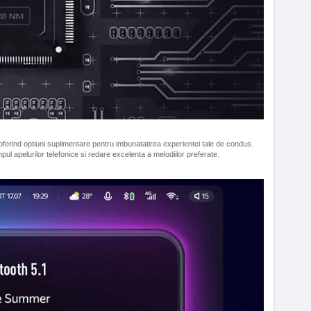
ferind optiuni suplimentare pentru imbunatatirea experientei tale de condus.
mpul apelurilor telefonice si redare excelenta a melodiilor preferate.