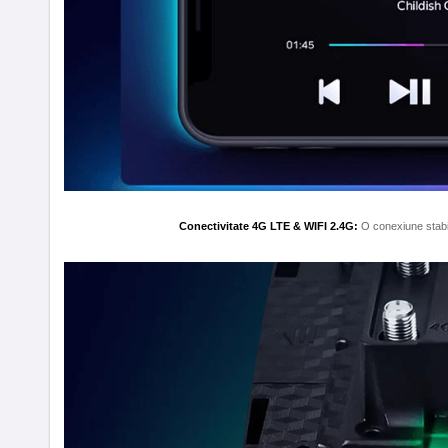
Conectivitate 4G LTE & WIFI 2.4G:
O conexiune stabil