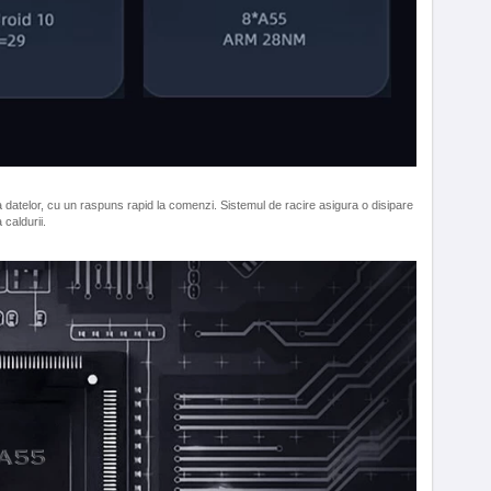
atelor, cu un raspuns rapid la comenzi. Sistemul de racire asigura o disipare
a caldurii.