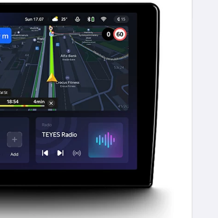
EAN code
0755249824152