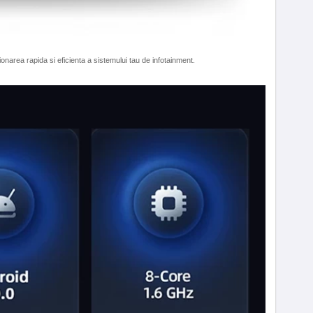
narea rapida si eficienta a sistemului tau de infotainment.