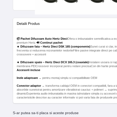
Detalii Produs
📦 Pachet Difuzoare Auto Hertz Dieci
Ofera o imbunatatire semnificativa a ex
premium Hertz.
🔊 Continut pachet
🔹 Difuzoare fata – Hertz Dieci DSK 165 (componente)
Sunet curat si clar,
frecventa si reducerea rezonantelor nedoriteFiltre pasive integrate direct pe ca
🔹 Difuzoare spate – Hertz Dieci DCX 165.3 (coaxiale)
Instalare usoara si ra
membrana PEICrossover incorporat pentru redare precisaCon din hartie presata 
Accesorii incluse
Inele adaptoare
Conector adaptor
→ transforma cablajul OEM in conectori compatibili, fara a tai
absorbtie sunetstrat pentru amortizare vibratiistrat cauciuc + polimeri → supri
dinamicExperienta audio imbunatatita in masina taInstalare simpla cu accesorii d
caracteristicile descrise au caracter informativ si pot varia fata de produsele pr
S-ar putea sa-ti placa si aceste produse