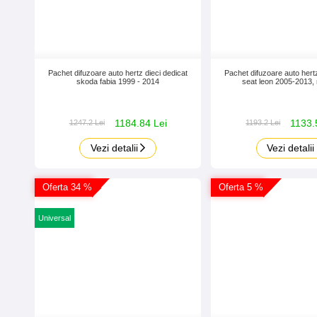
Pachet difuzoare auto hertz dieci dedicat
Pachet difuzoare auto hertz
skoda fabia 1999 - 2014
seat leon 2005-2013,
1184.84 Lei
1133.
1247.2 Lei
1193.2 Lei
Vezi detalii
Vezi detalii
Oferta 34 %
Oferta 5 %
Universal