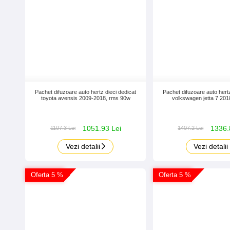
Pachet difuzoare auto hertz dieci dedicat
Pachet difuzoare auto hertz
toyota avensis 2009-2018, rms 90w
volkswagen jetta 7 201
1051.93 Lei
1336.
1107.3 Lei
1407.2 Lei
Vezi detalii
Vezi detalii
Oferta 5 %
Oferta 5 %