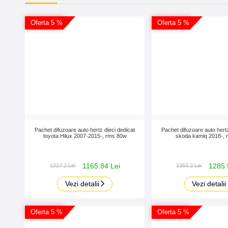
Oferta 5 %
Oferta 5 %
Pachet difuzoare auto hertz dieci dedicat
Pachet difuzoare auto hertz
toyota Hilux 2007-2015-, rms 80w
skoda kamiq 2018-,
1165.84 Lei
1285.
1227.2 Lei
1353.2 Lei
Vezi detalii
Vezi detalii
Oferta 5 %
Oferta 5 %