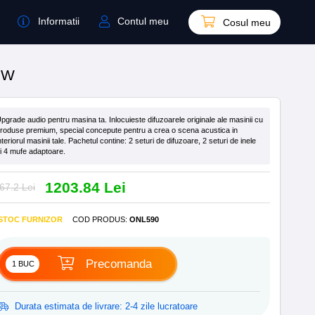
Informatii
Contul meu
Cosul meu
0W
pgrade audio pentru masina ta. Inlocuieste difuzoarele originale ale masinii cu
roduse premium, special concepute pentru a crea o scena acustica in
nteriorul masinii tale. Pachetul contine: 2 seturi de difuzoare, 2 seturi de inele
i 4 mufe adaptoare.
1203.84 Lei
67.2 Lei
 STOC FURNIZOR
COD PRODUS
:
ONL590
Precomanda
Durata estimata de livrare: 2-4 zile lucratoare