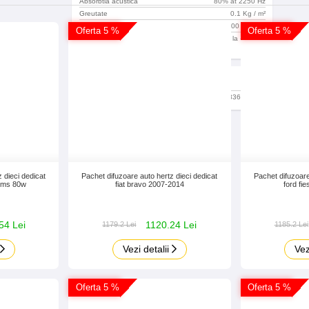
Absorbtia acustica
80% at 2250 Hz
Greutate
0.1 Kg / m²
Inflamabilitate
100 mm/min
Oferta 5 %
Oferta 5 %
Temperatura de Lucru
de la -40°C la
80°C
Cod EAN
EAN code
0743836622540
 dieci dedicat
Pachet difuzoare auto hertz dieci dedicat
Pachet difuzoare
 rms 80w
fiat bravo 2007-2014
ford fi
54 Lei
1120.24 Lei
1179.2 Lei
1185.2 Lei
Vezi detalii
Vez
Oferta 5 %
Oferta 5 %