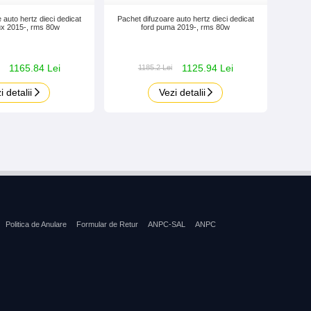
 auto hertz dieci dedicat
Pachet difuzoare auto hertz dieci dedicat
lux 2015-, rms 80w
ford puma 2019-, rms 80w
1165.84 Lei
1125.94 Lei
1185.2 Lei
i detalii
Vezi detalii
Politica de Anulare
Formular de Retur
ANPC-SAL
ANPC