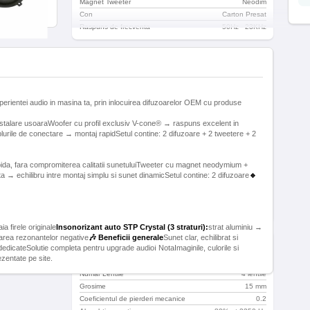
Magnet Tweeter
Neodim
Con
Carton Presat
Raspuns de frecventa
50Hz - 23KHz
Difuzoare Spate
Model
Hertz Dieci DCX 165
Putere maxima
120 W
perientei audio in masina ta, prin inlocuirea difuzoarelor OEM cu produse
Putere RMS
60 W
Impedanta
4 Ohm
 instalare usoaraWoofer cu profil exclusiv V-cone® → raspuns excelent in
Sensibilitate
93 Db
blurile de conectare → montaj rapidSetul contine: 2 difuzoare + 2 tweetere + 2
Raspuns in frecventa minim
60 Hz
Raspuns in frecventa maxim
21 KHz
pida, fara compromiterea calitatii sunetuluiTweeter cu magnet neodymium +
Magnet
Ferita de densitate
înaltă
→ echilibru intre montaj simplu si sunet dinamicSetul contine: 2 difuzoare
🔹
Magnet Tweeter
Neodim
Con
Carton Presat
Raspuns de frecventa
60Hz - 21KHz
a firele originale
Insonorizant auto STP Crystal (3 straturi):
strat aluminiu →
marea rezonantelor negative
🎶 Beneficii generale
Sunet clar, echilibrat si
Insonorizant
edicateSolutie completa pentru upgrade audioℹ️ NotaImaginile, culorile si
ezentate pe site.
Model
STP Crystal
Numar Lentile
4 lentile
Grosime
15 mm
Coeficientul de pierderi mecanice
0.2