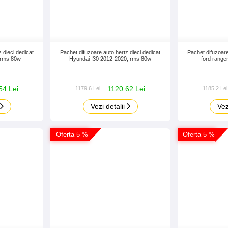
 dieci dedicat
Pachet difuzoare auto hertz dieci dedicat
Pachet difuzoare
 rms 80w
Hyundai I30 2012-2020, rms 80w
ford ranger
54 Lei
1120.62 Lei
1179.6 Lei
1185.2 Lei
Vezi detalii
Vez
Oferta 5 %
Oferta 5 %