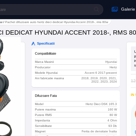
Galerie
ai
/
Pachet difuzoare auto hertz dieci dedicat Hyundai Accent 2018-, rms 80w
I DEDICAT HYUNDAI ACCENT 2018-, RMS 8
Specificatii
U
Compatibilitate
p
i
Marca Masinii
Hyundai
s
Producator
Hertz
Modele Hyundai
Accent 6 2017-prezent
Ani fabricatie masina
2018, 2019, 2020, 2021,
12
2022, 2023, 2024
IN
Difuzoare Fata
Model
Hertz Dieci DSK 165.3
Putere maxima
160 W
Putere RMS
80 W
Impedanta
4 Ohm
Sensibilitate
93 Db
Magnet
Ferita de densitate înalta