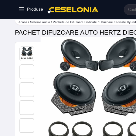
Produse
Acasa
/
Sisteme audio
/
Pachete de Difuzoare Dedicate
/
Difuzoare dedicate Hyund
PACHET DIFUZOARE AUTO HERTZ DIEC