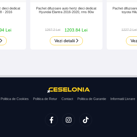
 dieci dedicat
Pachet difuzoare auto hertz dieci dedicat
Pachet difuzoare
8 - 2016
Hyundai Elantra 2016-2020, rms 80w
toyota Hi
94 Lei
1203.84 Lei
1267.2 Lei
1227.2 Lei
Vezi detalii
Vez
Politica de Cookies
Politica de Retur
Contact
Politica de Garantie
Informatii Livrare