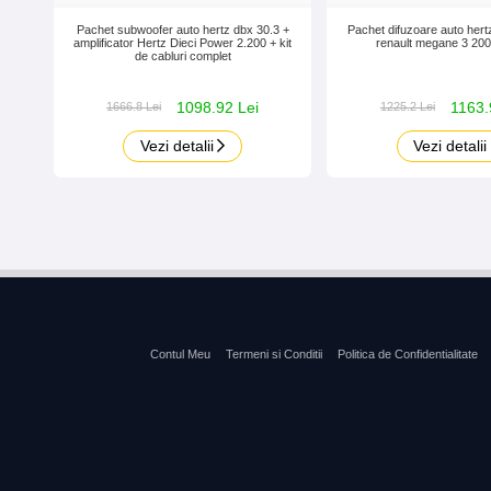
Pachet subwoofer auto hertz dbx 30.3 +
Pachet difuzoare auto hertz
amplificator Hertz Dieci Power 2.200 + kit
renault megane 3 200
de cabluri complet
1098.92 Lei
1163.
1666.8 Lei
1225.2 Lei
Vezi detalii
Vezi detalii
Contul Meu
Termeni si Conditii
Politica de Confidentialitate