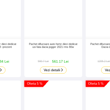
 dieci dedicat
Pachet difuzoare auto hertz dieci dedicat
Pachet difuzoare
8 -prezent
usi fata dacia jogger 2021 rms 80w
Dacia 
84 Lei
561.17 Lei
590.7 Lei
1205.2 Lei
Vezi detalii
Vez
Oferta 5 %
Oferta 5 %