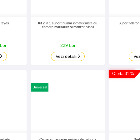
e teyes
Kit 2 in 1 suport numar inmatriculare cu
Suport telefon
camera marsarier si monitor pliabil
Lei
229 Lei
Vezi detalii
Vez
Oferta 31 %
Universal
atrata
Camera marsarier universala rotunda
Brel