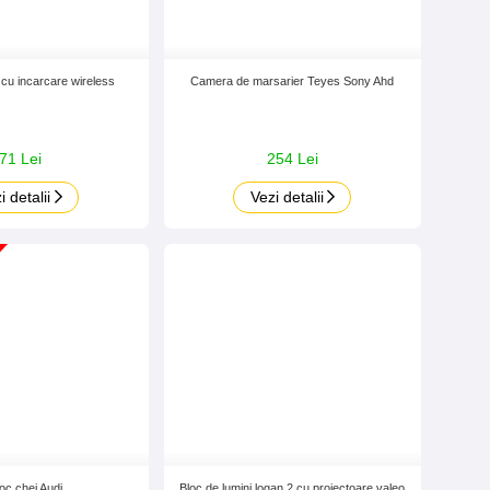
 cu incarcare wireless
Camera de marsarier Teyes Sony Ahd
71 Lei
254 Lei
i detalii
Vezi detalii
oc chei Audi
Bloc de lumini logan 2 cu proiectoare valeo