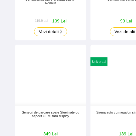
Renault
109 Lei
99 Lei
119.9 Lei
Vezi detalii
Vezi detalii
Universal
Senzori de parcare spate Steelmate cu
Sirena auto cu megafon si s
aspect OEM, fara display
349 Lei
189 Lei