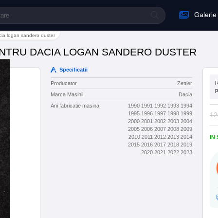
Galerie
cia logan sandero duster
ENTRU DACIA LOGAN SANDERO DUSTER
Specificatii
R
Producator
Zettler
p
Marca Masinii
Dacia
Ani fabricatie masina
1990 1991 1992 1993 1994
1995 1996 1997 1998 1999
12
2000 2001 2002 2003 2004
2005 2006 2007 2008 2009
2010 2011 2012 2013 2014
IN
2015 2016 2017 2018 2019
2020 2021 2022 2023