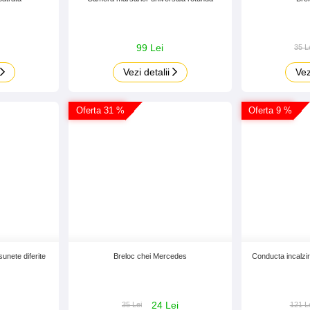
99 Lei
35 L
Vezi detalii
Vez
Oferta 31 %
Oferta 9 %
unete diferite
Breloc chei Mercedes
Conducta incalzi
24 Lei
35 Lei
121 L