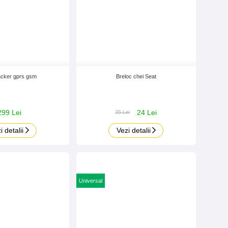
acker gprs gsm
Breloc chei Seat
299 Lei
24 Lei
35 Lei
i detalii
Vezi detalii
Universal