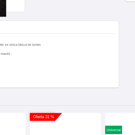
iv se strica blocul de lumini.
 masini :
Oferta 31 %
Universal