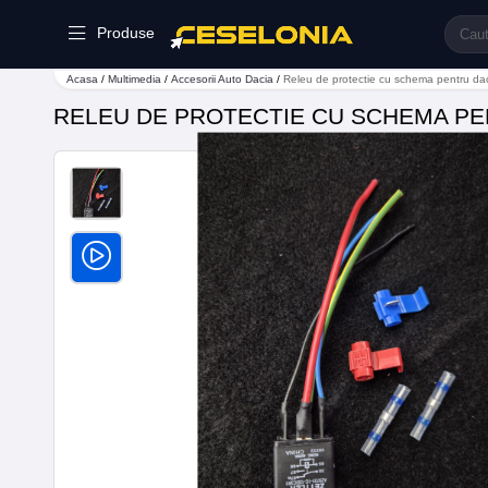
Produse
Acasa
/
Multimedia
/
Accesorii Auto Dacia
/
Releu de protectie cu schema pentru da
RELEU DE PROTECTIE CU SCHEMA P