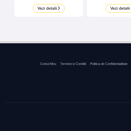
Vezi detalii
Vezi detalii
Contul Meu
Termeni si Conditii
Politica de Confidentialitate