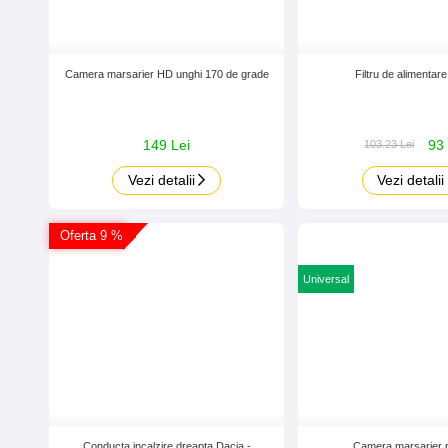
Camera marsarier HD unghi 170 de grade
Filtru de alimentar
149 Lei
93 
103.23 Lei
Vezi detalii
Vezi detalii
Oferta 9 %
Universal
Conducta incalzire dreapta Dacia -
Camera marsarier p