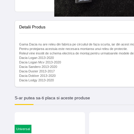
Detalii Produs
Gama Dacia nu are releu din fabrica pe circuitul de faza scurta, iar din acest mot
Pentru protejarea acestuia este necesara montarea unui releu de protectie.
Releul vine insotit de schema electrica de montaj pentru urmatoarele modele de
Dacia Logan 2013-2020
Dacia Logan Mcv 2013-2020
Dacia Sandero 2013-2020
Dacia Duster 2013-2017
Dacia Dokker 2013-2020
Dacia Lodgy 2013-2020
S-ar putea sa-ti placa si aceste produse
Universal