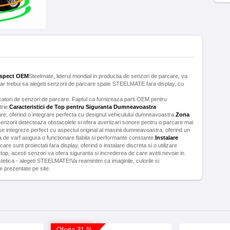
 Aspect OEM
Steelmate, liderul mondial in productia de senzori de parcare, va
ar trebui sa alegeti senzorii de parcare spate STEELMATE fara display, cu
atori de senzori de parcare. Faptul ca furnizeaza parti OEM pentru
rie.
Caracteristici de Top pentru Siguranta Dumneavoastra
, oferind o integrare perfecta cu designul vehiculului dumneavoastra.
Zona
senzorii detecteaza obstacolele si ofera avertizari sonore pentru o parcare mai
se integreze perfect cu aspectul original al masinii dumneavoastra, oferind un
a de varf asigura o functionare fiabila si performante constante.
Instalare
re sunt proiectati fara display, oferind o instalare discreta si o utilizare
top, acesti senzori va ofera siguranta si increderea de care aveti nevoie in
stetica - alegeti STEELMATE!Va reamintim ca imaginile, culorile si
le prezentate pe site.