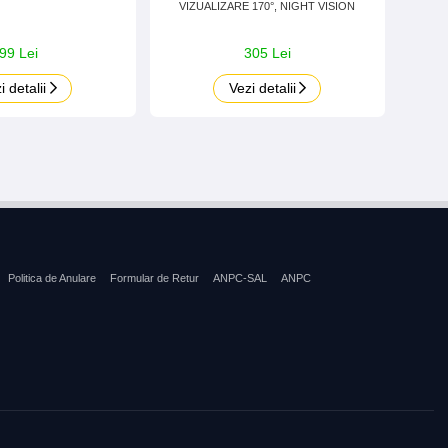
VIZUALIZARE 170°, NIGHT VISION
99 Lei
305 Lei
i detalii
Vezi detalii
Politica de Anulare
Formular de Retur
ANPC-SAL
ANPC