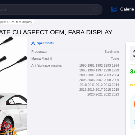
Galerie
pect OEM, fara display
TE CU ASPECT OEM, FARA DISPLAY
Specificatii
A
Producator
Steelmate
s
Marca Masinii
Toate
Ani fabricatie masina
1990 1991 1992 1993 1994
3
1995 1996 1997 1998 1999
2000 2001 2002 2003 2004
2005 2006 2007 2008 2009
2010 2011 2012 2013 2014
IN
2015 2016 2017 2018 2019
2020 2021 2022 2023