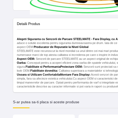
Detalii Produs
Alegeti Siguranta cu Senzorii de Parcare STEELMATE - Fara Display, cu
aduce o solutie excelenta pentru siguranta dumneavoastra pe drum. Iata de ce 
aspect OEM:
Producator de Reputatie la Nivel Global
STEELMATE este recunoscut la nivel mondial ca unul dintre cei mai mari produc
numeroase marci de top atesta calitatea si increderea pe care o inspire in indust
Aspect OEM:
Senzorii de parcare STEELMATE au un aspect original de echipare
Oarba:
Conceputi pentru a acoperi eficient zona oarba din spatele vehiculului, 
sigura.
Fiabilitate si Performanta
Proiectare OEM:
Senzorii sunt proiectati sa 
look OEM.
Fiabilitate dovedita:
Calitatea superioara a materialelor si tehnologi
Usoara si Utilizare Confortabila
Montare Fara Display:
Acesti senzori de parca
simpla, fara sa afecteze estetica vehiculului.Cu aspect OEM si caracteristici de 
timpul manevrelor de parcare. Optati pentru performanta de varf si integritate e
caracteristicile descrise au caracter informativ si pot varia in raport cu produse
S-ar putea sa-ti placa si aceste produse