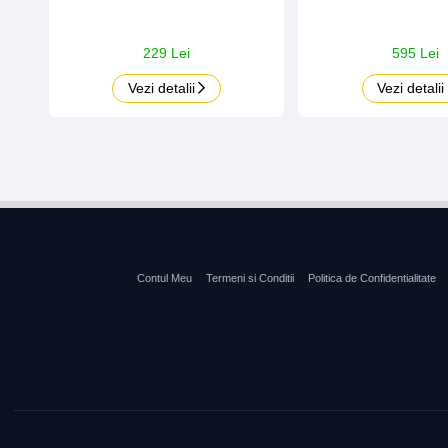
229 Lei
595 Lei
Vezi detalii
Vezi detalii
Contul Meu
Termeni si Conditii
Politica de Confidentialitate