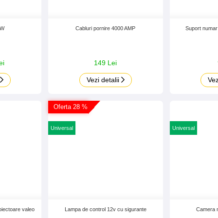
MW
Cabluri pornire 4000 AMP
Suport numar
ei
149 Lei
Vezi detalii
Vez
Oferta 28 %
Universal
Universal
oiectoare valeo
Lampa de control 12v cu sigurante
Camera m