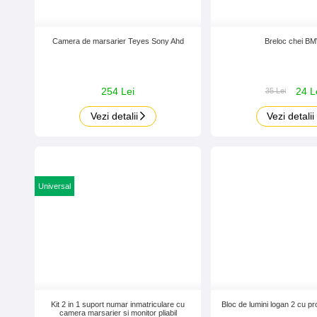
Camera de marsarier Teyes Sony Ahd
Breloc chei B
254 Lei
24 L
35 Lei
Vezi detalii
Vezi detalii
Universal
Kit 2 in 1 suport numar inmatriculare cu
Bloc de lumini logan 2 cu pr
camera marsarier si monitor pliabil