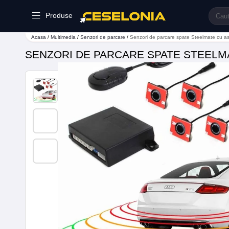
Produse
Acasa
/
Multimedia
/
Senzori de parcare
/
Senzori de parcare spate Steelmate cu as
SENZORI DE PARCARE SPATE STEELMA