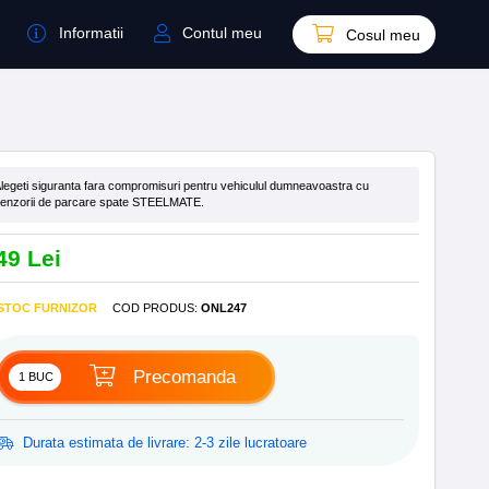
Informatii
Contul meu
Cosul meu
legeti siguranta fara compromisuri pentru vehiculul dumneavoastra cu
enzorii de parcare spate STEELMATE.
49 Lei
 STOC FURNIZOR
COD PRODUS
:
ONL247
Precomanda
Durata estimata de livrare: 2-3 zile lucratoare